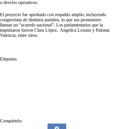
o desvíos operativos.
El proyecto fue aprobado con respaldo amplio, incluyendo
congresistas de distintos partidos, lo que sus promotores
llaman un “acuerdo nacional”. Los parlamentarios que la
impulsaron fueron Clara López, Angelica Lozano y Paloma
Valencia, entre otros.
Etiquetas
#
CNE
#
Colombia
#
Consejo Nacional Electoral
#
Difundir
#
Encuestadoras
#
Encuestas
#
Gustavo Petro
#
Gustavo Petro Urrego
#
ley
#
Mandatario
#
Presidente
#
Publicar
#
Regula
#
Sanción presidencial
#
Silenciosa
#
Tramitó
#
Tres meses
Compártelo: