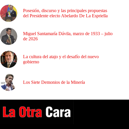
Posesión, discurso y las principales propuestas
del Presidente electo Abelardo De La Espriella
Miguel Santamaría Dávila, marzo de 1933 – julio
de 2026
La cultura del atajo y el desafío del nuevo
gobierno
Los Siete Demonios de la Minería