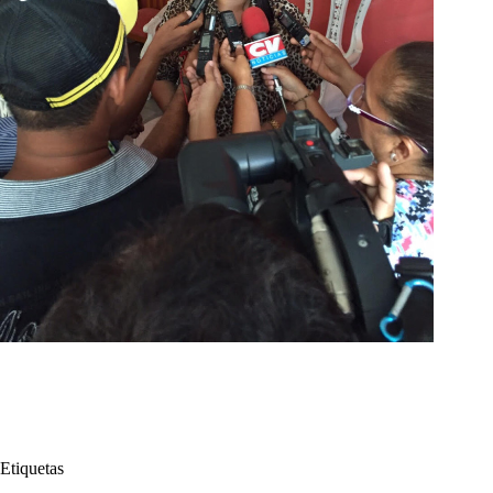
Etiquetas
#
Fraude
#
La Guajira
#
Riohacha