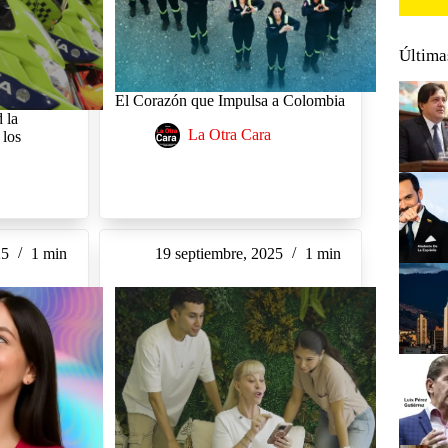
Última
El Corazón que Impulsa a Colombia
 la
La Otra Cara
 los
25
1 min
19 septiembre, 2025
1 min