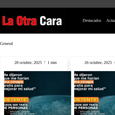
Saltar
al
contenido
Destacados
Actu
General
28 octubre, 2025
1 min
26 octubre, 2025