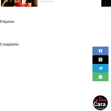
Etiquetas
#
Antioquia
#
Julián Bedoya
Compártelo: