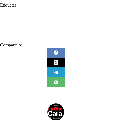
Etiquetas
#
Bucaramanga
#
Carne
#
Fedegán
#
Federación Colombiana de Ganaderos
#
FNG
#
Fondo Nacional del Ganado
#
Leche
Compártelo: