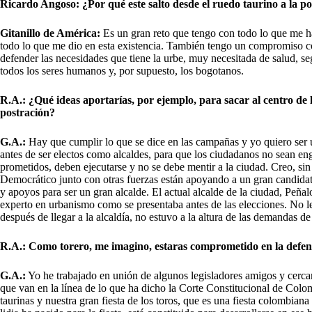
Ricardo Angoso: ¿Por qué este salto desde el ruedo taurino a la pol
Gitanillo de América:
Es un gran reto que tengo con todo lo que me h
todo lo que me dio en esta existencia. También tengo un compromiso 
defender las necesidades que tiene la urbe, muy necesitada de salud, 
todos los seres humanos y, por supuesto, los bogotanos.
R.A.: ¿Qué ideas aportarías, por ejemplo, para sacar al centro de 
postración?
G.A.:
Hay que cumplir lo que se dice en las campañas y yo quiero ser u
antes de ser electos como alcaldes, para que los ciudadanos no sean en
prometidos, deben ejecutarse y no se debe mentir a la ciudad. Creo, s
Democrático junto con otras fuerzas están apoyando a un gran candidat
y apoyos para ser un gran alcalde. El actual alcalde de la ciudad, Peña
experto en urbanismo como se presentaba antes de las elecciones. No l
después de llegar a la alcaldía, no estuvo a la altura de las demandas d
R.A.:
Como torero, me imagino, estaras comprometido en la defensa
G.A.:
Yo he trabajado en unión de algunos legisladores amigos y cercan
que van en la línea de lo que ha dicho la Corte Constitucional de Colom
taurinas y nuestra gran fiesta de los toros, que es una fiesta colombian