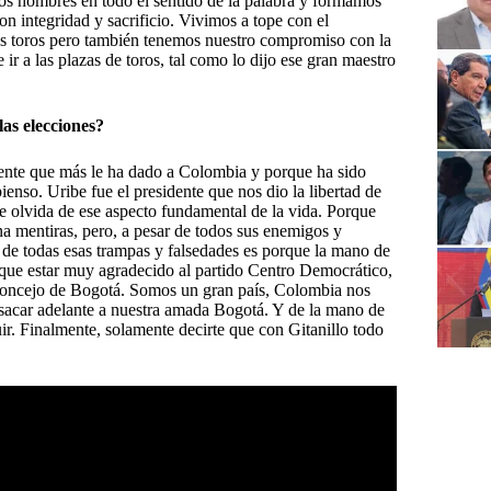
omos hombres en todo el sentido de la palabra y formamos
on integridad y sacrificio. Vivimos a tope con el
los toros pero también tenemos nuestro compromiso con la
ir a las plazas de toros, tal como lo dijo ese gran maestro
las elecciones?
dente que más le ha dado a Colombia y porque ha sido
pienso. Uribe fue el presidente que nos dio la libertad de
e olvida de ese aspecto fundamental de la vida. Porque
a mentiras, pero, a pesar de todos sus enemigos y
 de todas esas trampas y falsedades es porque la mano de
 que estar muy agradecido al partido Centro Democrático,
l Concejo de Bogotá. Somos un gran país, Colombia nos
 y sacar adelante a nuestra amada Bogotá. Y de la mano de
r. Finalmente, solamente decirte que con Gitanillo todo