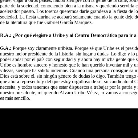
gente, viajar a otros países, hablar siempre con la gente de la calle, s
parte de la sociedad, conociendo bien a la misma y queriendo servirla c
acelerador puesto. Los toreros queremos darle grandeza a la fiesta de 
sociedad. La fiesta taurina se acabará solamente cuando la gente deje de 
de la literatura que fue Gabriel García Marquez.
R.A.: ¿Por qué elegiste a Uribe y al Centro Democrático para ir a 
G.A.:
Porque soy claramente uribista. Porque sé que Uribe es el presi
nuestro mejor presidente de la historia, sin lugar a dudas. Lo digo y lo 
poder andar por el país con seguridad y y ahora hay mucha gente que s
Uribe es hombre sincero y honesto que le han querido inventar mil y un
vilezas, siempre ha salido indemne. Cuando una persona consigue salir
Dios está sobre él, sin ningún género de dudas lo digo. También tengo
que ahora represento y del que estoy orgulloso de ser su candidato a
necesita, y todos tenemos que estar dispuestos a trabajar por la patria
nuestro presidente, mi querido Alvaro Uribe Vélez, lo vamos a consegui
es más sencillo.