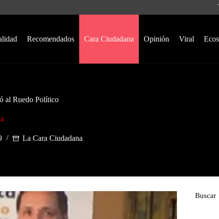
alidad
Recomendados
Cara Ciudadana
Opinión
Viral
Ecos
zó al Ruedo Político
na
9
La Cara Ciudadana
Buscar