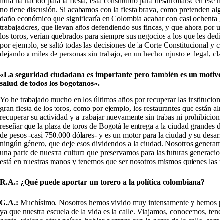
lidia ha nacido para la fiesta, está constituido para desarrollarse en ese 
no tiene discusión. Si acabamos con la fiesta brava, como pretenden algu
daño económico que significaría en Colombia acabar con casi ochenta 
trabajadores, que llevan años defendiendo sus fincas, y que ahora por u
los toros, verían quebrados para siempre sus negocios a los que les dedic
por ejemplo, se saltó todas las decisiones de la Corte Constitucional y c
dejando a miles de personas sin trabajo, en un hecho injusto e ilegal, c
«La seguridad ciudadana es importante pero también es un motivo
salud de todos los bogotanos».
Yo he trabajado mucho en los últimos años por recuperar las institucione
gran fiesta de los toros, como por ejemplo, los restaurantes que están a
recuperar su actividad y a trabajar nuevamente sin trabas ni prohibici
reseñar que la plaza de toros de Bogotá le entrega a la ciudad grande
de pesos -casi 750.000 dólares- y es un motor para la ciudad y su desar
ningún género, que deje esos dividendos a la ciudad. Nosotros genera
una parte de nuestra cultura que preservamos para las futuras generacio
está en nuestras manos y tenemos que ser nosotros mismos quienes las
R.A.: ¿Qué puede aportar un torero a la política colombiana?
G.A.:
Muchísimo. Nosotros hemos vivido muy intensamente y hemos pas
ya que nuestra escuela de la vida es la calle. Viajamos, conocemos, ten