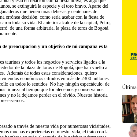
hábitat y está en relación con la fiesta brava, es algo que
nos, se extinguirá la especie y el toro bravo. Aparte del
ganaderos que tienen unas dehesas y centenares de
na errónea decisión, como sería acabar con la fiesta de
aron toda su vida. El anterior alcalde de la capital, Petro,
erró, de una forma arbitraria, la plaza de toros de Bogotá,
laramente.
 de preocupación y un objetivo de mi campaña es la
s taurinas y todos los negocios y servicios ligados a la
lrededor de la plaza de toros de Bogotá, que han vuelto a
ones. Además de todas estas consideraciones, quiero
s dividendos económicos cifrados en más de 2300 millones
rollo en todos lo sentidos. No hay ningún espectáculo, de
Última
mos riqueza al tiempo que fortalecemos y conservamos
nes y no la dejamos perder en el olvido. Nuestra historia
 preservemos.
ado a través de nuestra vida por numerosas vicisitudes,
emos muchas experiencias en nuestra vida, el trato con la