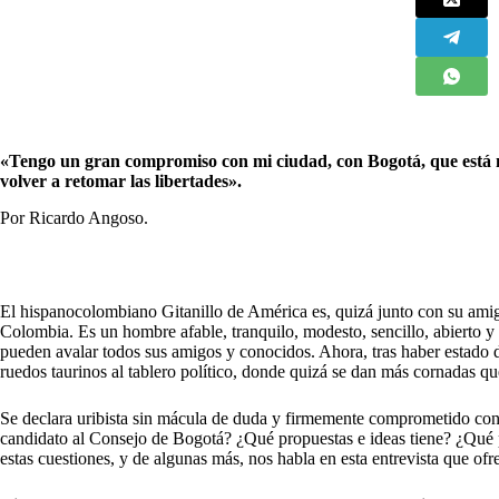
«Tengo un gran compromiso con mi ciudad, con Bogotá, que está m
volver a retomar las libertades».
Por Ricardo Angoso.
E
l hispanocolombiano Gitanillo de América es, quizá junto con su ami
Colombia. Es un hombre afable, tranquilo, modesto, sencillo, abierto y 
pueden avalar todos sus amigos y conocidos. Ahora, tras haber estado d
ruedos taurinos al tablero político, donde quizá se dan más cornadas qu
Se declara uribista sin mácula de duda y firmemente comprometido co
candidato al Consejo de Bogotá? ¿Qué propuestas e ideas tiene? ¿Qué p
estas cuestiones, y de algunas más, nos habla en esta entrevista que of