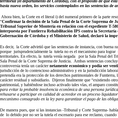
territorial (el departamento de Córdoba), con el propósito de que est
hasta nueva orden, los servicios contemplados en las sentencias de 
Ahora bien, la Corte en el literal i) del numeral primero de la parte re
“
Confirmar la decisión de la Sala Penal de la Corte Suprema de Just
Tribunal Superior de Montería en relación con el expediente T-58082
interpuesta por Funtierra Rehabilitación IPS contra la Secretaría
Gobernación de Córdoba y el Ministerio de Salud, declaró la impr
Es decir, la Corte advirtió que las sentencias de instancia, con buena 
porque jurisprudencialmente la tutela no es el mecanismo para lograr 
territoriales. En efecto, la tutela venía negada por la Sala Penal del T
Sala Penal de la Corte Suprema de Justicia. Ambas sentencias concluyer
controversia tenía un carácter
netamente económico y podía ser venti
jurisdicción de lo contencioso administrativo y en la jurisdicción labor
pretendía era la protección de los derechos patrimoniales de Funtierra, 
carácter residual y subsidiario. Dijeron finalmente que “existiendo otro
patrimonial, y habiéndose incluso activado tales vías, el amparo constit
para evitar la probable insolvencia económica de una persona jurídi
rehusarse a participar en calidad de acreedor en un proceso liquidator
mecanismo consagrado en la ley para garantizar el pago de las oblig
De manera pues, que si las instancias -Tribunal y Corte Suprema- habí
de lo debido por no ser la tutela el escenario para ese reclamo, cuando