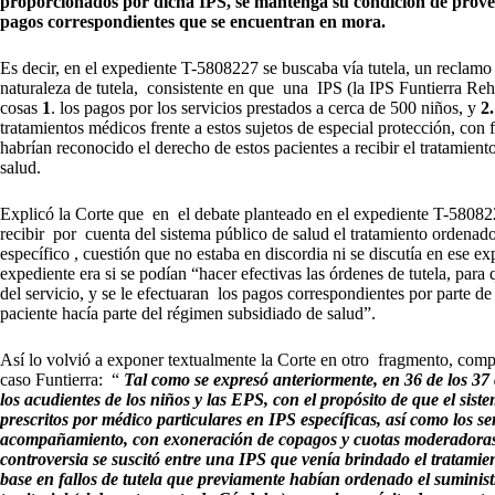
proporcionados por dicha IPS, se mantenga su condición de proveedo
pagos correspondientes que se encuentran en mora.
Es decir, en el expediente T-5808227 se buscaba vía tutela, un reclamo 
naturaleza de tutela, consistente en que una IPS (la IPS Funtierra Re
cosas
1
. los pagos por los servicios prestados a cerca de 500 niños, y
2.
tratamientos médicos frente a estos sujetos de especial protección, co
habrían reconocido el derecho de estos pacientes a recibir el tratamiento
salud.
Explicó la Corte que en el debate planteado en el expediente T-580822
recibir por cuenta del sistema público de salud el tratamiento ordenado
específico , cuestión que no estaba en discordia ni se discutía en ese exp
expediente era si se podían “hacer efectivas las órdenes de tutela, pa
del servicio, y se le efectuaran los pagos correspondientes por parte de 
paciente hacía parte del régimen subsidiado de salud”.
Así lo volvió a exponer textualmente la Corte en otro fragmento, compa
caso Funtierra: “
Tal como se expresó anteriormente, en 36 de los 37 c
los acudientes de los niños y las EPS, con el propósito de que el sist
prescritos por médico particulares en IPS específicas, así como los s
acompañamiento, con exoneración de copagos y cuotas moderadoras.
controversia se suscitó entre una IPS que venía brindado el tratami
base en fallos de tutela que previamente habían ordenado el suministr