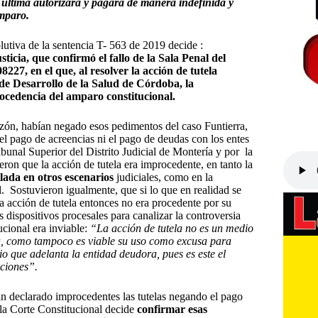
a última autorizara y pagara de manera indefinida y
amparo.
solutiva de la sentencia T- 563 de 2019 decide :
icia, que confirmó el fallo de la Sala Penal del
27, en el que, al resolver la acción de tutela
 de Desarrollo de la Salud de Córdoba, la
ocedencia del amparo constitucional.
razón, habían negado esos pedimentos del caso Funtierra,
el pago de acreencias ni el pago de deudas con los entes
ribunal Superior del Distrito Judicial de Montería y por la
on que la acción de tutela era improcedente, en tanto la
lada en otros escenarios
judiciales, como en la
al. Sostuvieron igualmente, que si lo que en realidad se
la acción de tutela entonces no era procedente por su
s dispositivos procesales para canalizar la controversia
ucional era inviable:
“La acción de tutela no es un medio
ca, como tampoco es viable su uso como excusa para
io que adelanta la entidad deudora, pues es este el
aciones”.
an declarado improcedentes las tutelas negando el pago
 la Corte Constitucional decide
confirmar esas