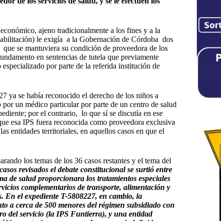
r de los servicios de salud, y se le efectúen los
económico, ajeno tradicionalmente a los fines y a la
habilitación) le exigía a la Gobernación de Córdoba dos
que se mantuviera su condición de proveedora de los
n fundamento en sentencias de tutela que previamente
 especializado por parte de la referida institución de
7 ya se había reconocido el derecho de los niños a
 por un médico particular por parte de un centro de salud
ediente; por el contrario, lo que sí se discutía en ese
ra que esa IPS fuera reconocida como proveedora exclusiva
las entidades territoriales, en aquellos casos en que el
rando los temas de los 36 casos restantes y el tema del
asos revisados el debate constitucional se surtió entre
ema de salud proporcionara los tratamientos especiales
ervicios complementarios de transporte, alimentación y
 En el expediente T-5808227, en cambio, la
ento a cerca de 500 menores del régimen subsidiado con
o del servicio (la IPS Funtierra), y una entidad