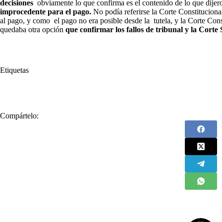
decisiones
obviamente lo que confirma es el contenido de lo que dijero
improcedente para el pago.
No podía referirse la Corte Constituciona
al pago, y como el pago no era posible desde la tutela, y la Corte Con
quedaba otra opción
que confirmar los fallos de tribunal y la Cort
Etiquetas
#
FUNTIERRA
#
Gobernador de Córdoba
#
mentiras
#
Orlando B
Compártelo: