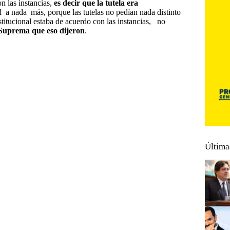
n las instancias,
es decir que la tutela era
l a nada más, porque las tutelas no pedían nada distinto
stitucional estaba de acuerdo con las instancias, no
e Suprema que eso dijeron
.
enítez
#
Orlando Benítez Mora
Última