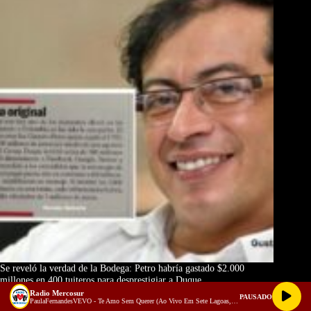
Se reveló la verdad de la Bodega: Petro habría gastado $2.000
millones en 400 tuiteros para desprestigiar a Duque
Radio Mercosur
PAUSADO
PaulaFernandesVEVO - Te Amo Sem Querer (Ao Vivo Em Sete Lagoas, Brazil / 2019 / Origens)