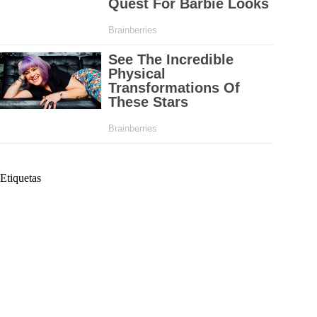
Etiquetas
#
Alejandro Lyons
#
Cartel de las Terapias
#
Córdoba
#
Corte Suprema de Justicia
#
Documentos
#
Escondidas
#
Fiscalia
#
Fiscalía delegada para la Corte Suprema de Justicia
#
FUNTIERRA
#
Inspección
#
Orlando Benítez
#
Orlando Benítez Mora
#
pruebas
#
Secretaria de Salud de Córdoba