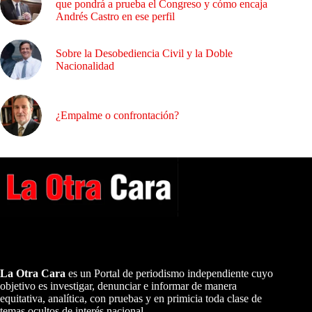
que pondrá a prueba el Congreso y cómo encaja
Andrés Castro en ese perfil
Sobre la Desobediencia Civil y la Doble
Nacionalidad
¿Empalme o confrontación?
A NUESTROS LECTORES…
La Otra Cara
es un Portal de periodismo independiente cuyo
objetivo es investigar, denunciar e informar de manera
equitativa, analítica, con pruebas y en primicia toda clase de
temas ocultos de interés nacional.