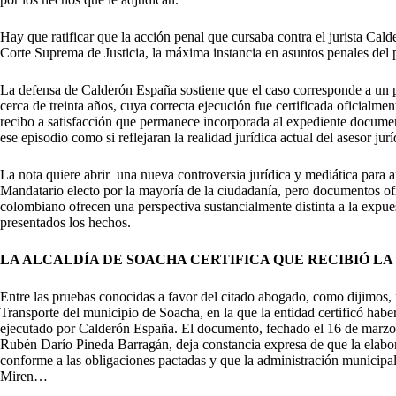
Hay que ratificar que la acción penal que cursaba contra el jurista Ca
Corte Suprema de Justicia, la máxima instancia en asuntos penales del p
La defensa de Calderón España sostiene que el caso corresponde a un p
cerca de treinta años, cuya correcta ejecución fue certificada oficialm
recibo a satisfacción que permanece incorporada al expediente documen
ese episodio como si reflejaran la realidad jurídica actual del asesor jur
La nota quiere abrir una nueva controversia jurídica y mediática para a
Mandatario electo por la mayoría de la ciudadanía, pero documentos ofi
colombiano ofrecen una perspectiva sustancialmente distinta a la expu
presentados los hechos.
LA ALCALDÍA DE SOACHA CERTIFICA QUE RECIBIÓ LA
Entre las pruebas conocidas a favor del citado abogado, como dijimos, fi
Transporte del municipio de Soacha, en la que la entidad certificó haber 
ejecutado por Calderón España. El documento, fechado el 16 de marzo 
Rubén Darío Pineda Barragán, deja constancia expresa de que la elabora
conforme a las obligaciones pactadas y que la administración municipal
Miren…