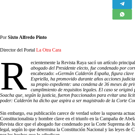
Por
Sixto Alfredo Pinto
Director del Portal
La Otra Cara
R
ecientemente la Revista Raya sacó un artículo principal 
abogado del Presidente electo, fue condenado por cor
encabezado:
«Germán Calderón España, figura clave de
Espriella, ha promovido durante años acciones judicial
su propio expediente: una condena de 36 meses de pris
cumplimiento de requisitos legales. El caso se originó 
Soacha que, según la justicia, fueron fraccionados para evitar una lic
poder: Calderón ha dicho que aspira a ser magistrado de la Corte Co
Sin embargo, esa publicación carece de verdad sobre la supuesta actu
Constitucionalista y hombre clave en el triunfo en la Campaña de Abel
Revista dice que el abogado fue condenado por la Corte Suprema de Justi
legal, según lo que determina la Constitución Nacional y las leyes de 
por los hechos que le adjudican.