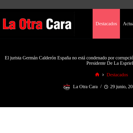
Saltar
al
contenido
Destacados
Actu
El jurista Germán Calderón España no está condenado por corrupción
Presidente De La Espriel
Destacados
Inicio
La Otra Cara
29 junio, 2