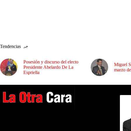
Tendencias
Posesión y discurso del electo
Miguel S
Presidente Abelardo De La
marzo de
Espriella
Dirig
A NUESTROS LECTORES…