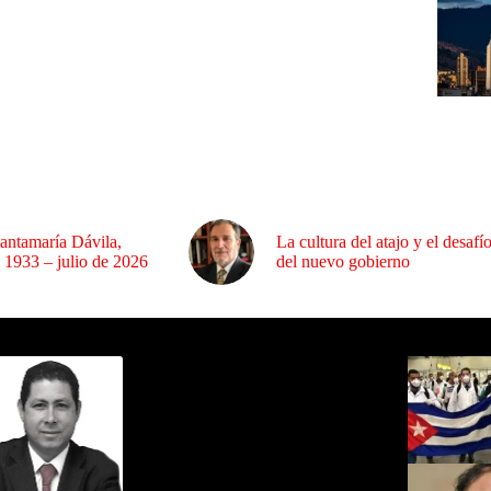
antamaría Dávila,
La cultura del atajo y el desafí
 1933 – julio de 2026
del nuevo gobierno
ida por Sixto Alfredo Pinto
Los Más C