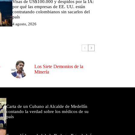
Visas de US$100.000 y despidos por la IA:
por qué las empresas de EE. UU. están
contratando colombianos sin sacarlos del
país
4 agosto, 2026
o
Los Siete Demonios de la
Minería
omentados
Carta de un Cubano al Alcalde de Medellín
contando la verdad sobre los médicos de su
país