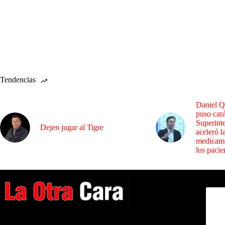
Tendencias
Daniel Q
puso cará
Superint
Dejen jugar al Tigre
aceleró l
medicame
los pacie
Dirig