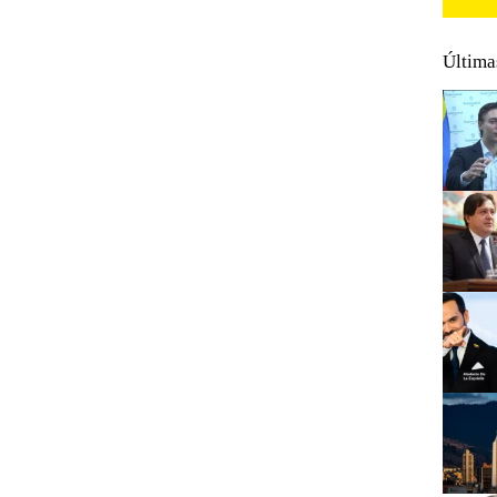
Última