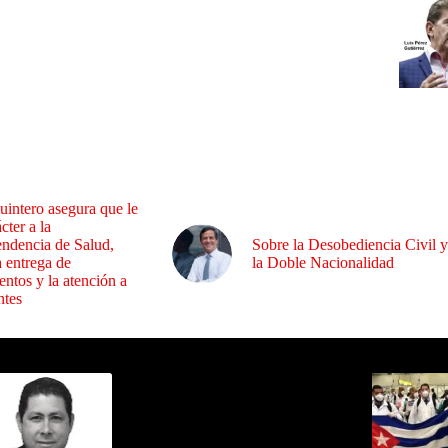
uintero asegura que le
cter a la
endencia de Salud,
Sobre la Desobediencia Civil y
a entrega de
la Doble Nacionalidad
ntos y la atención a
ntes
ida por Sixto Alfredo Pinto
Los Más C