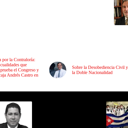
a por la Contraloría:
 cualidades que
Sobre la Desobediencia Civil y
 prueba el Congreso y
la Doble Nacionalidad
aja Andrés Castro en
ida por Sixto Alfredo Pinto
Los Más C