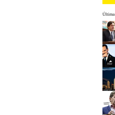
Última