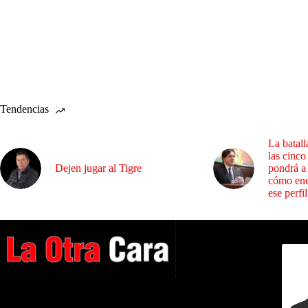
Tendencias
La batall
las cinco
Dejen jugar al Tigre
pondrá a
cómo enc
ese perfil
Dirig