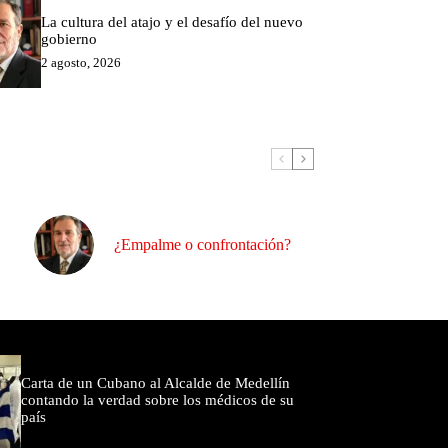
La cultura del atajo y el desafío del nuevo
gobierno
2 agosto, 2026
¿Empalme o confrontación?
omentados
Carta de un Cubano al Alcalde de Medellín
contando la verdad sobre los médicos de su
país