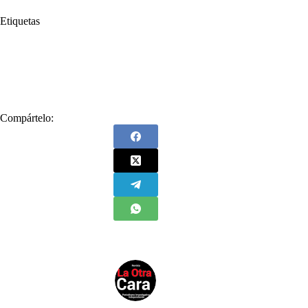
Etiquetas
#
Alcaldía de Medellín
#
Buen Comienzo
#
Daniel Quintero
#
Daniel Quintero Calle
#
Medellín
#
niños
Compártelo: