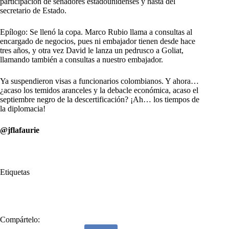
participación de senadores estadounidenses y hasta del
secretario de Estado.
Epílogo: Se llenó la copa. Marco Rubio llama a consultas al
encargado de negocios, pues ni embajador tienen desde hace
tres años, y otra vez David le lanza un pedrusco a Goliat,
llamando también a consultas a nuestro embajador.
Ya suspendieron visas a funcionarios colombianos. Y ahora…
¿acaso los temidos aranceles y la debacle económica, acaso el
septiembre negro de la descertificación? ¡Ah… los tiempos de
la diplomacia!
@jflafaurie
Etiquetas
#
Hacia un septiembre
#
Negro
#
Septiembre
Compártelo: