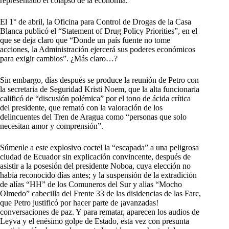
representado el colapso de la economía.
El 1° de abril, la Oficina para Control de Drogas de la Casa
Blanca publicó el “Statement of Drug Policy Priorities”, en el
que se deja claro que “Donde un país fuente no tome
acciones, la Administración ejercerá sus poderes económicos
para exigir cambios”. ¿Más claro…?
Sin embargo, días después se produce la reunión de Petro con
la secretaria de Seguridad Kristi Noem, que la alta funcionaria
calificó de “discusión polémica” por el tono de ácida crítica
del presidente, que remató con la valoración de los
delincuentes del Tren de Aragua como “personas que solo
necesitan amor y comprensión”.
Súmenle a este explosivo coctel la “escapada” a una peligrosa
ciudad de Ecuador sin explicación convincente, después de
asistir a la posesión del presidente Noboa, cuya elección no
había reconocido días antes; y la suspensión de la extradición
de alías “HH” de los Comuneros del Sur y alias “Mocho
Olmedo” cabecilla del Frente 33 de las disidencias de las Farc,
que Petro justificó por hacer parte de ¡avanzadas!
conversaciones de paz. Y para rematar, aparecen los audios de
Leyva y el enésimo golpe de Estado, esta vez con presunta