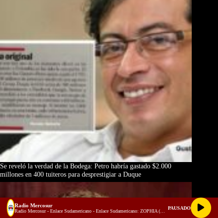
Se reveló la verdad de la Bodega: Petro habría gastado $2.000
millones en 400 tuiteros para desprestigiar a Duque
Radio Mercosur
PAUSADO
Radio Mercosur - Enlace Sudamericano - Enlace Sudamericano: ZOPHIA (Soprano lírica), Rafael Rodríguez (Presidente del Instituto de Cultura de San Francisco) y Ricardo Rincón (Vicepresidente de Cultura)