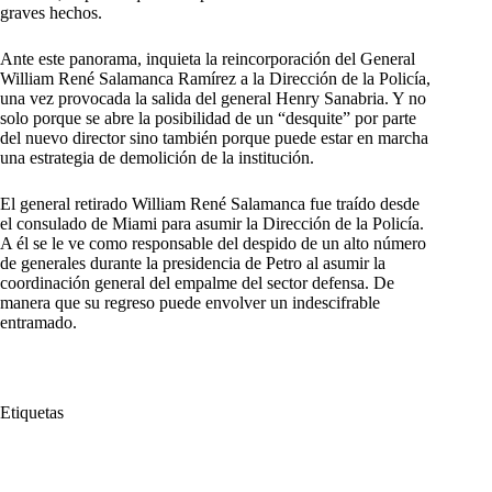
graves hechos.
Ante este panorama, inquieta la reincorporación del General
William René Salamanca Ramírez a la Dirección de la Policía,
una vez provocada la salida del general Henry Sanabria. Y no
solo porque se abre la posibilidad de un “desquite” por parte
del nuevo director sino también porque puede estar en marcha
una estrategia de demolición de la institución.
El general retirado William René Salamanca fue traído desde
el consulado de Miami para asumir la Dirección de la Policía.
A él se le ve como responsable del despido de un alto número
de generales durante la presidencia de Petro al asumir la
coordinación general del empalme del sector defensa. De
manera que su regreso puede envolver un indescifrable
entramado.
Etiquetas
#
Cauca
#
ESMAD
#
Farc
#
Fuerzas Militares
#
indígenas
#
Los Pozos
#
Policía
#
primera línea
#
San Vicente del Caguán