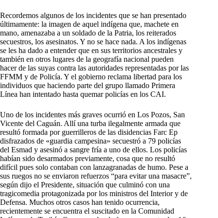
Recordemos algunos de los incidentes que se han presentado
últimamente: la imagen de aquel indígena que, machete en
mano, amenazaba a un soldado de la Patria, los reiterados
secuestros, los asesinatos. Y no se hace nada. A los indígenas
se les ha dado a entender que en sus territorios ancestrales y
también en otros lugares de la geografía nacional pueden
hacer de las suyas contra las autoridades representadas por las
FFMM y de Policía. Y el gobierno reclama libertad para los
individuos que haciendo parte del grupo llamado Primera
Línea han intentado hasta quemar policías en los CAI.
Uno de los incidentes más graves ocurrió en Los Pozos, San
Vicente del Caguán. Allí una turba ilegalmente armada que
resultó formada por guerrilleros de las disidencias Farc Ep
disfrazados de «guardia campesina» secuestró a 79 policías
del Esmad y asesinó a sangre fría a uno de ellos. Los policías
habían sido desarmados previamente, cosa que no resultó
difícil pues solo contaban con lanzagranadas de humo. Pese a
sus ruegos no se enviaron refuerzos “para evitar una masacre”,
según dijo el Presidente, situación que culminó con una
tragicomedia protagonizada por los ministros del Interior y de
Defensa. Muchos otros casos han tenido ocurrencia,
recientemente se encuentra el suscitado en la Comunidad