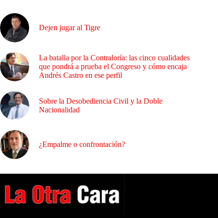
Dejen jugar al Tigre
La batalla por la Contraloría: las cinco cualidades
que pondrá a prueba el Congreso y cómo encaja
Andrés Castro en ese perfil
Sobre la Desobediencia Civil y la Doble
Nacionalidad
¿Empalme o confrontación?