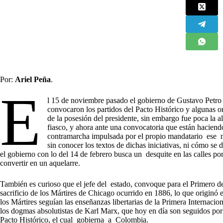
Por:
Ariel Peña
.
E
l 15 de noviembre pasado el gobierno de Gustavo Petro 
convocaron los partidos del Pacto Histórico y algunas or
de la posesión del presidente, sin embargo fue poca la 
fiasco, y ahora ante una convocatoria que están haciendo
contramarcha impulsada por el propio mandatario ese mi
sin conocer los textos de dichas iniciativas, ni cómo s
el gobierno con lo del 14 de febrero busca un desquite en las calles po
convertir en un aquelarre.
También es curioso que el jefe del estado, convoque para el Primero 
sacrificio de los Mártires de Chicago ocurrido en 1886, lo que originó
los Mártires seguían las enseñanzas libertarias de la Primera Internaci
los dogmas absolutistas de Karl Marx, que hoy en día son seguidos por
Pacto Histórico, el cual gobierna a Colombia.