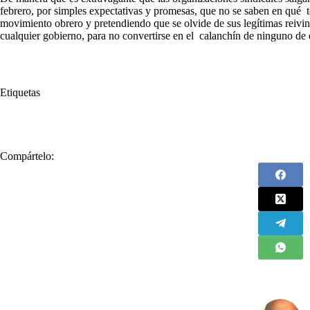
febrero, por simples expectativas y promesas, que no se saben en qué 
movimiento obrero y pretendiendo que se olvide de sus legítimas reivin
cualquier gobierno, para no convertirse en el calanchín de ninguno de e
Etiquetas
#
Gustavo Petro
#
Karl Marx
#
leninismo
#
Pacto Histórico
Compártelo: