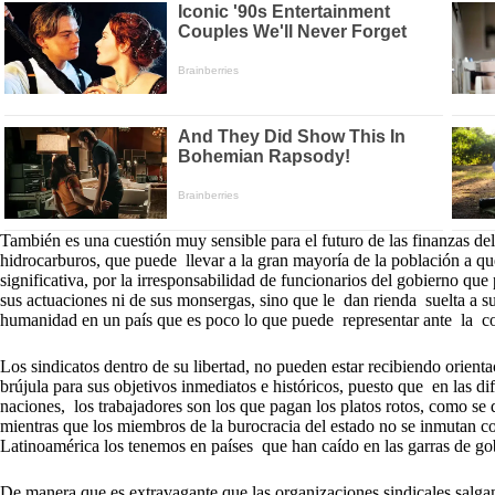
También es una cuestión muy sensible para el futuro de las finanzas del 
hidrocarburos, que puede llevar a la gran mayoría de la población a q
significativa, por la irresponsabilidad de funcionarios del gobierno qu
sus actuaciones ni de sus monsergas, sino que le dan rienda suelta a 
humanidad en un país que es poco lo que puede representar ante la c
Los sindicatos dentro de su libertad, no pueden estar recibiendo orie
brújula para sus objetivos inmediatos e históricos, puesto que en las di
naciones, los trabajadores son los que pagan los platos rotos, como se
mientras que los miembros de la burocracia del estado no se inmutan c
Latinoamérica los tenemos en países que han caído en las garras de go
De manera que es extravagante que las organizaciones sindicales salga