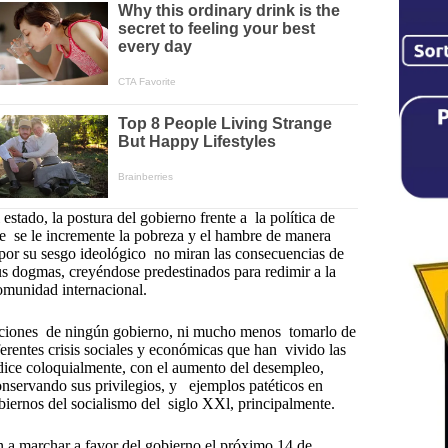
estado, la postura del gobierno frente a la política de
ue se le incremente la pobreza y el hambre de manera
e por su sesgo ideológico no miran las consecuencias de
sus dogmas, creyéndose predestinados para redimir a la
omunidad internacional.
ntaciones de ningún gobierno, ni mucho menos tomarlo de
ferentes crisis sociales y económicas que han vivido las
 dice coloquialmente, con el aumento del desempleo,
onservando sus privilegios, y ejemplos patéticos en
biernos del socialismo del siglo XXl, principalmente.
n a marchar a favor del gobierno el próximo 14 de