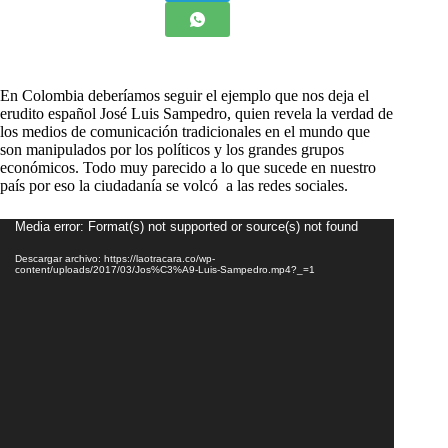
En Colombia deberíamos seguir el ejemplo que nos deja el
erudito español José Luis Sampedro, quien revela la verdad de
los medios de comunicación tradicionales en el mundo que
son manipulados por los políticos y los grandes grupos
económicos. Todo muy parecido a lo que sucede en nuestro
país por eso la ciudadanía se volcó a las redes sociales.
Reproductor
Media error: Format(s) not supported or source(s) not found
de
Descargar archivo: https://laotracara.co/wp-
vídeo
content/uploads/2017/03/Jos%C3%A9-Luis-Sampedro.mp4?_=1