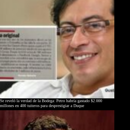
Se reveló la verdad de la Bodega: Petro habría gastado $2.000
millones en 400 tuiteros para desprestigiar a Duque