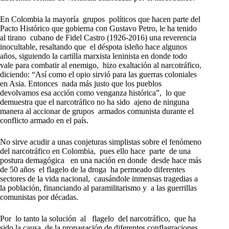
En Colombia la mayoría grupos políticos que hacen parte del
Pacto Histórico que gobierna con Gustavo Petro, le ha tenido
al tirano cubano de Fidel Castro (1926-2016) una reverencia
inocultable, resaltando que el déspota isleño hace algunos
años, siguiendo la cartilla marxista leninista en donde todo
vale para combatir al enemigo, hizo exaltación al narcotráfico,
diciendo: “Así como el opio sirvió para las guerras coloniales
en Asia. Entonces nada más justo que los pueblos
devolvamos esa acción como venganza histórica”, lo que
demuestra que el narcotráfico no ha sido ajeno de ninguna
manera al accionar de grupos armados comunista durante el
conflicto armado en el país.
No sirve acudir a unas conjeturas simplistas sobre el fenómeno
del narcotráfico en Colombia, pues ello hace parte de una
postura demagógica en una nación en donde desde hace más
de 50 años el flagelo de la droga ha permeado diferentes
sectores de la vida nacional, causándole inmensas tragedias a
la población, financiando al paramilitarismo y a las guerrillas
comunistas por décadas.
Por lo tanto la solución al flagelo del narcotráfico, que ha
sido la causa de la propagación de diferentes conflagraciones