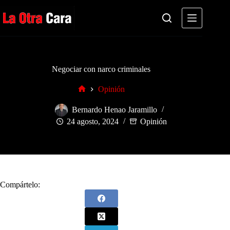
Saltar
al
contenido
Negociar con narco criminales
Opinión
Inicio
Bernardo Henao Jaramillo
24 agosto, 2024
Opinión
Compártelo: