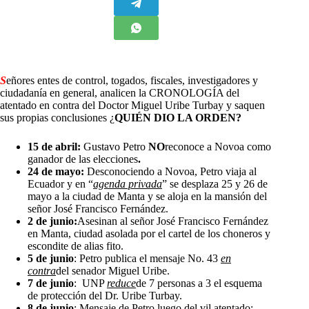
S
eñores entes de control, togados, fiscales, investigadores y
ciudadanía en general, analicen la CRONOLOGÍA del
atentado en contra del Doctor Miguel Uribe Turbay y saquen
sus propias conclusiones ¿
QUIÉN DIO LA ORDEN?
15 de abril:
Gustavo Petro
NO
reconoce a Novoa como
ganador de las elecciones
.
24 de mayo:
Desconociendo a Novoa, Petro viaja al
Ecuador y en “
agenda privada
” se desplaza 25 y 26 de
mayo a la ciudad de Manta y se aloja en la mansión del
señor José Francisco Fernández.
2 de junio:
Asesinan al señor José Francisco Fernández
en Manta, ciudad asolada por el cartel de los choneros y
escondite de alias fito.
5 de junio
: Petro publica el mensaje No. 43
en
contra
del senador Miguel Uribe.
7 de junio
: UNP
reduce
de 7 personas a 3 el esquema
de protección del Dr. Uribe Turbay.
8 de junio
: Mensaje de Petro luego del vil atentado: