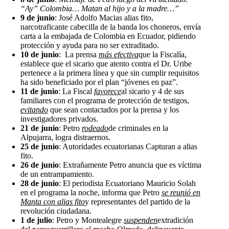
“Ay” Colombia… Matan al hijo y a la madre…”
9 de junio
: José Adolfo Macias alias fito,
narcotraficante cabecilla de la banda los choneros, envía
carta a la embajada de Colombia en Ecuador, pidiendo
protección y ayuda para no ser extraditado.
10 de junio
: La prensa
más efectiva
que la Fiscalía,
establece que el sicario que atento contra el Dr. Uribe
pertenece a la primera línea y que sin cumplir requisitos
ha sido beneficiado por el plan “jóvenes en paz”.
11 de junio
: La Fiscal
favorece
al sicario y 4 de sus
familiares con el programa de protección de testigos,
evitando
que sean contactados por la prensa y los
investigadores privados.
21 de junio
: Petro
rodeado
de criminales en la
Alpujarra, logra distraernos.
25 de junio
: Autoridades ecuatorianas Capturan a alias
fito.
26 de junio
: Extrañamente Petro anuncia que es víctima
de un entrampamiento.
28 de junio
: El periodista Ecuatoriano Mauricio Solah
en el programa la noche, informa que Petro
se reunió en
Manta con alias fito
y representantes del partido de la
revolución ciudadana.
1 de julio
: Petro y Montealegre
suspenden
extradición