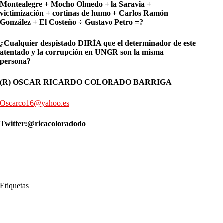
Montealegre + Mocho Olmedo + la Saravia +
victimización + cortinas de humo + Carlos Ramón
González + El Costeño
÷ Gustavo
Petro =?
¿Cualquier despistado DIRÍA que el determinador de este
atentado y la corrupción en UNGR son la misma
persona?
(R) OSCAR RICARDO COLORADO BARRIGA
Oscarco16@yahoo.es
Twitter:@ricacoloradodo
Etiquetas
#
Orden
#
Quién dio la Orden