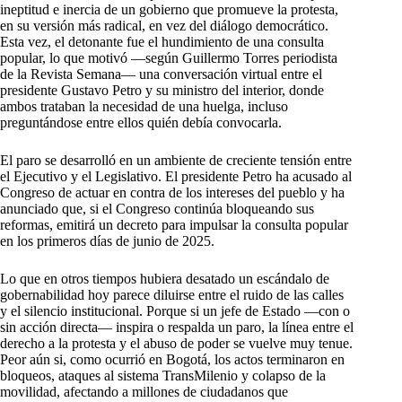
ineptitud e inercia de un gobierno que promueve la protesta,
en su versión más radical, en vez del diálogo democrático.
Esta vez, el detonante fue el hundimiento de una consulta
popular, lo que motivó —según Guillermo Torres periodista
de la Revista Semana— una conversación virtual entre el
presidente Gustavo Petro y su ministro del interior, donde
ambos trataban la necesidad de una huelga, incluso
preguntándose entre ellos quién debía convocarla.
El paro se desarrolló en un ambiente de creciente tensión entre
el Ejecutivo y el Legislativo. El presidente Petro ha acusado al
Congreso de actuar en contra de los intereses del pueblo y ha
anunciado que, si el Congreso continúa bloqueando sus
reformas, emitirá un decreto para impulsar la consulta popular
en los primeros días de junio de 2025.
Lo que en otros tiempos hubiera desatado un escándalo de
gobernabilidad hoy parece diluirse entre el ruido de las calles
y el silencio institucional. Porque si un jefe de Estado —con o
sin acción directa— inspira o respalda un paro, la línea entre el
derecho a la protesta y el abuso de poder se vuelve muy tenue.
Peor aún si, como ocurrió en Bogotá, los actos terminaron en
bloqueos, ataques al sistema TransMilenio y colapso de la
movilidad, afectando a millones de ciudadanos que