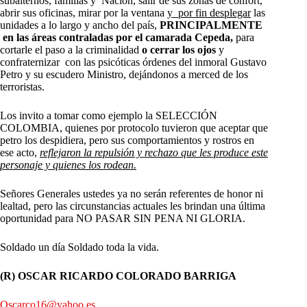
subalternos, familias y Nación, salir de sus zonas de confort,
abrir sus oficinas, mirar por la ventana
y por fin desplegar
las
unidades a lo largo y ancho del país,
PRINCIPALMENTE
en las áreas contraladas por el camarada Cepeda,
para
cortarle el paso a la criminalidad
o cerrar los ojos
y
confraternizar con las psicóticas órdenes del inmoral Gustavo
Petro y su escudero Ministro, dejándonos a merced de los
terroristas.
Los invito a tomar como ejemplo la SELECCIÓN
COLOMBIA, quienes por protocolo tuvieron que aceptar que
petro los despidiera, pero sus comportamientos y rostros en
ese acto,
reflejaron la repulsión y rechazo que les produce este
personaje y quienes los rodean.
Señores Generales ustedes ya no serán referentes de honor ni
lealtad, pero las circunstancias actuales les brindan una última
oportunidad para NO PASAR SIN PENA NI GLORIA.
Soldado un día Soldado toda la vida.
(R) OSCAR RICARDO COLORADO BARRIGA
Oscarco16@yahoo.es