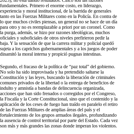
2023), no está dando resultados. Cinco son las razones
fundamentales. Primero el enorme costo, en liderazgo,
experiencia y moral institucional, de la barrida de generales
tanto en las Fuerzas Militares como en la Policía. En contra de
lo que muchos civiles piensas, un general no se hace de un día
para otro y no es reemplazable a priori por un coronel. Como
la purga, además, se hizo por razones ideológicas, muchos
oficiales y suboficiales de otros niveles prefirieron pedir la
baja. Y la sensación de que la carrera militar y policial quedó
sujeta a los caprichos gubernamentales y a los juegos de poder
dinamitó la moral interna y propició pugnas intestinas.
Segundo, el fracaso de la política de “paz total” del gobierno.
No solo ha sido improvisada y ha pretendido saltarse la
Constitución y las leyes, buscando la liberación de criminales
comunes privados de la libertad o la entrega de beneficios de
indulto y amnistía a bandas de delincuencia organizada,
acciones que han sido frenados o corregidos por el Congreso,
la Fiscalía y la Corte Constitucional, sino que el contenido y la
aplicación de los ceses de fuego han traído en paralelo el retiro
de las Fuerzas Militares de amplias áreas del país y el
fortalecimiento de los grupos armados ilegales, profundizando
la ausencia de control territorial por parte del Estado. Cada vez
son más y más grandes las zonas donde imperan los violentos.