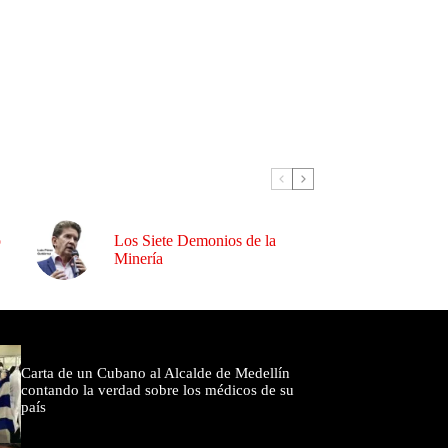
o
Los Siete Demonios de la
Minería
omentados
Carta de un Cubano al Alcalde de Medellín
contando la verdad sobre los médicos de su
país