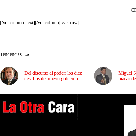
CR
[/vc_column_text][/vc_column][/vc_row]
Tendencias
Del discurso al poder: los diez
Miguel S
desafíos del nuevo gobierno
marzo de
Dirig
A NUESTROS LECTORES…