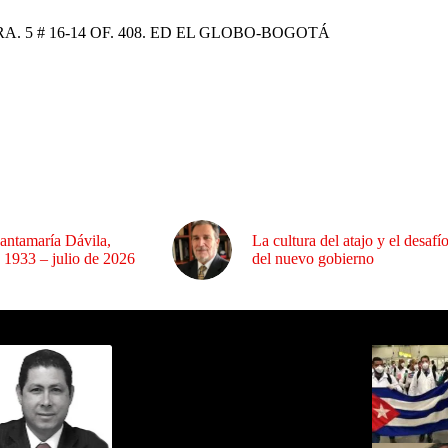
A. 5 # 16-14 OF. 408. ED EL GLOBO-BOGOTÁ
antamaría Dávila,
La cultura del atajo y el desafí
 1933 – julio de 2026
del nuevo gobierno
ida por Sixto Alfredo Pinto
Los Más C