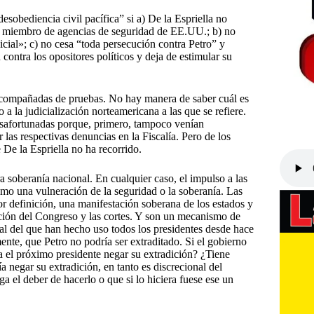
obediencia civil pacífica” si a) De la Espriella no
 o miembro de agencias de seguridad de EE.UU.; b) no
cial»; c) no cesa “toda persecución contra Petro” y
 contra los opositores políticos y deja de estimular su
acompañadas de pruebas. No hay manera de saber cuál es
o a la judicialización norteamericana a las que se refiere.
esafortunadas porque, primero, tampoco venían
las respectivas denuncias en la Fiscalía. Pero de los
 De la Espriella no ha recorrido.
a soberanía nacional. En cualquier caso, el impulso a las
omo una vulneración de la seguridad o la soberanía. Las
por definición, una manifestación soberana de los estados y
ación del Congreso y las cortes. Y son un mecanismo de
onal del que han hecho uso todos los presidentes desde hace
nte, que Petro no podría ser extraditado. Si el gobierno
a el próximo presidente negar su extradición? ¿Tiene
negar su extradición, en tanto es discrecional del
 el deber de hacerlo o que si lo hiciera fuese ese un