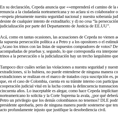
En su declaración, Cepeda anuncia que «»emprenderá el camino de la des
renuncia a la ciudadanía norteamericana y no aclara si es colaborador
«respeta plenamente nuestra seguridad nacional y nuestra soberanía judi
desiste de cualquier intento de extraditarlo; y d) no cesa “la persecución
judicialización por parte del Departamento de Justicia de EE.UU”.
Acá, como en tantas ocasiones, las acusaciones de Cepeda no vienen 
la supuesta persecución política a a Petro y a los opositores o el estímul
¿Acaso los trinos con las listas de supuestos compradores de votos? D
acompañadas de pruebas y, segundo, lo que correspondía era interponer 
trinos a la persecución o la judicialización hay un trecho larguísimo que
Tampoco dice cuáles serían las violaciones a nuestra seguridad y nuestr
extradiciones, si lo hubiera, no puede entenderse de ninguna manera c
extradiciones se realizan en el marco de tratados cuya suscripción es, 
que, en el caso de Colombia, cuenta en su trámite interno con particip
cooperación judicial vital en la lucha contra la delincuencia transnaci
cincuenta años. Lo inaceptable es alegar, como hace Cepeda implícitame
norteamericano lo solicita y la Corte Suprema la avala, ¿por qué deberí
Petro un privilegio que los demás colombianos no tenemos? DLE podría 
presidente aprobarla, pero de ninguna manera puede sostenerse que tenga
acto profundamente injusto que justifique la desobediencia civil.