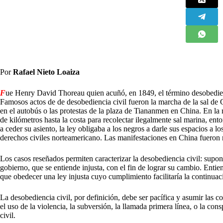
Por
Rafael Nieto Loaiza
F
ue Henry David Thoreau quien acuñó, en 1849, el término desobedien
Famosos actos de de desobediencia civil fueron la marcha de la sal de 
en el autobús o las protestas de la plaza de Tiananmen en China. En la 
de kilómetros hasta la costa para recolectar ilegalmente sal marina, e
a ceder su asiento, la ley obligaba a los negros a darle sus espacios a 
derechos civiles norteamericano. Las manifestaciones en China fueron 
Los casos reseñados permiten caracterizar la desobediencia civil: supo
gobierno, que se entiende injusta, con el fin de lograr su cambio. Entie
que obedecer una ley injusta cuyo cumplimiento facilitaría la continuació
La desobediencia civil, por definición, debe ser pacífica y asumir las
el uso de la violencia, la subversión, la llamada primera línea, o la con
civil.