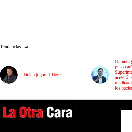
Tendencias
Daniel Q
puso cará
Superint
Dejen jugar al Tigre
aceleró l
medicame
los pacie
Dirig