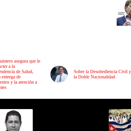
uintero asegura que le
cter a la
endencia de Salud,
Sobre la Desobediencia Civil y
a entrega de
la Doble Nacionalidad
ntos y la atención a
ntes
ida por Sixto Alfredo Pinto
Los Más C