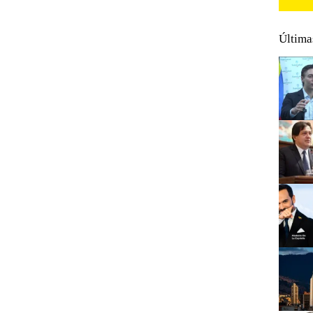
Última