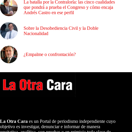
La batalla por la Contraloría: las cinco cualidades
que pondrá a prueba el Congreso y cómo encaja
Andrés Castro en ese perfil
Sobre la Desobediencia Civil y la Doble
Nacionalidad
¿Empalme o confrontación?
A NUESTROS LECTORES…
La Otra Cara
es un Portal de periodismo independiente cuyo
objetivo es investigar, denunciar e informar de manera
equitativa, analítica, con pruebas y en primicia toda clase de