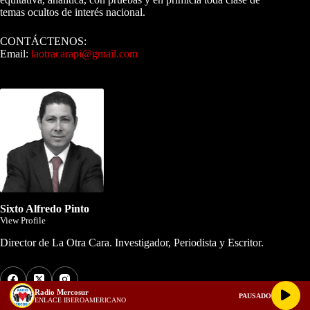
temas ocultos de interés nacional.
CONTÁCTENOS:
Email:
laotracarapi@gmail.com
Dirigida por Sixto Alfredo Pinto
Sixto Alfredo Pinto
View Profile
Director de La Otra Cara. Investigador, Periodista y Escritor.
Radio Mercosur
PAUSADO
ENLACE IBEROAMERICANO
Los Más Comentados