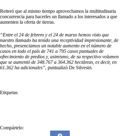
Reiteró que al mismo tiempo aprovechamos la multitudinaria
concurrencia para hacerles un llamado a los interesados a que
aumenten la oferta de tierras.
“Entre el 24 de febrero y el 24 de marzo hemos visto que
nuestro llamado ha tenido una receptividad impresionante, de
hecho, presenciamos un notable aumento en el número de
casos en todo el país de 741 a 795 casos puntuales de
ofrecimiento de predios y, asimismo, de su respectivo volumen
que se aumentó de 348.767 a 364.362 hectáreas, es decir, en
61.362 ha adicionales”
, puntualizó De Silvestri.
Etiquetas
#
Agencia Nacional de Tierras
#
Costa Caribe
#
Fedegán
#
Ganaderos
#
José Félix Lafaurie
Compártelo: