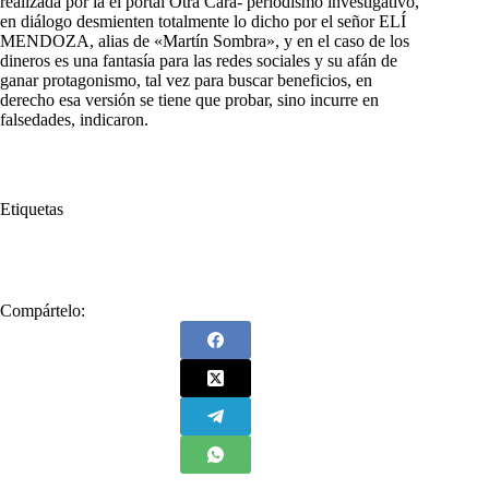
realizada por la el portal Otra Cara- periodismo investigativo,
en diálogo desmienten totalmente lo dicho por el señor ELÍ
MENDOZA, alias de «Martín Sombra», y en el caso de los
dineros es una fantasía para las redes sociales y su afán de
ganar protagonismo, tal vez para buscar beneficios, en
derecho esa versión se tiene que probar, sino incurre en
falsedades, indicaron.
Etiquetas
#
dinero
#
Farc
Compártelo: