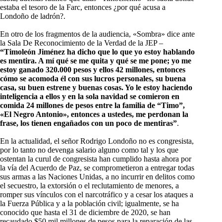
estaba el tesoro de la Farc, entonces ¿por qué acusa a
Londoño de ladrón?.
En otro de los fragmentos de la audiencia, «Sombra» dice ante
la Sala De Reconocimiento de la Verdad de la JEP –
“Timoleón Jiménez ha dicho que lo que yo estoy hablando
es mentira. A mí qué se me quita y qué se me pone; yo me
estoy ganado 320.000 pesos y ellos 42 millones, entonces
cómo se acomoda él con sus lucros personales, su buena
casa, su buen estrene y buenas cosas. Yo le estoy haciendo
inteligencia a ellos y en la sola navidad se comieron en
comida 24 millones de pesos entre la familia de “Timo”,
«El Negro Antonio», entonces a ustedes, me perdonan la
frase, los tienen engañados con un poco de mentiras”
.
En la actualidad, el señor Rodrigo Londoño no es congresista,
por lo tanto no devenga salario alguno como tal y los que
ostentan la curul de congresista han cumplido hasta ahora por
la vía del Acuerdo de Paz, se comprometieron a entregar todas
sus armas a las Naciones Unidas, a no incurrir en delitos como
el secuestro, la extorsión o el reclutamiento de menores, a
romper sus vínculos con el narcotráfico y a cesar los ataques a
la Fuerza Pública y a la población civil; igualmente, se ha
conocido que hasta el 31 de diciembre de 2020, se han
recaudado $50 mil millones de pesos para la reparación de las