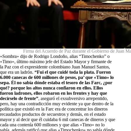
Firma del Acuerdo de Paz durante el Gobierno de Juan Ma
«Sombra» dijo de Rodrigo Londoño, alias “Timochenko” o
«Timo», último máximo jefe del Estado Mayor y firmante de
la Paz con el expresidente colombiano Juan Manuel Santos,
que era un ladrón.
“Fui el que cuidé toda la plata. Fueron
6.000 canecas de 600 millones de pesos, pa’ que «Timo» lo
sepa. Él no sabía dónde estaba el tesoro de las Farc, ¿por
qué? porque los altos nunca confiaron en ellos. Ellos
fueron ladrones, ellos robaron en los frentes y hay que
decírselo de frente”
, aseguró el exsubversivo arrepentido,
pero, hay una contradicción muy evidente ya que dentro de la
política que existió en la Farc era de concentrar los dineros
recaudados productos de secuestros y demás, en el estado
mayor y al decir que él cuidaba 6 mil canecas de dineros y que
cada una contenía 600 millones y que alias «Timo» no lo
sabía, además ratificó que alias «Timochenko» no sabía dónde