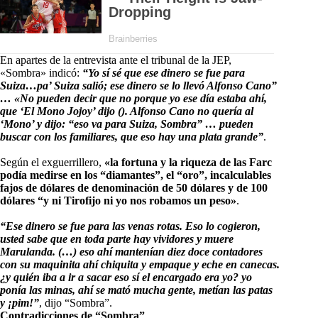
En apartes de la entrevista ante el tribunal de la JEP,
«Sombra» indicó:
“Yo sí sé que ese dinero se fue para
Suiza…pa’ Suiza salió; ese dinero se lo llevó Alfonso Cano”
… «No pueden decir que no porque yo ese día estaba ahí,
que ‘El Mono Jojoy’ dijo (). Alfonso Cano no quería al
‘Mono’ y dijo: “eso va para Suiza, Sombra” … pueden
buscar con los familiares, que eso hay una plata grande”
.
Según el exguerrillero,
«la fortuna y la riqueza de las Farc
podía medirse en los “diamantes”, el “oro”, incalculables
fajos de dólares de denominación de 50 dólares y de 100
dólares “y ni Tirofijo ni yo nos robamos un peso»
.
“Ese dinero se fue para las venas rotas. Eso lo cogieron,
usted sabe que en toda parte hay vividores y muere
Marulanda. (…) eso ahí mantenían diez doce contadores
con su maquinita ahí chiquita y empaque y eche en canecas.
¿y quién iba a ir a sacar eso sí el encargado era yo? yo
ponía las minas, ahí se mató mucha gente, metían las patas
y ¡pim!”
, dijo “Sombra”.
Contradicciones de “Sombra”