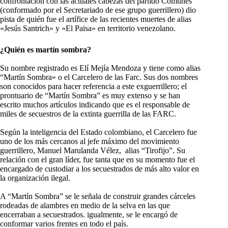
confrontación con las actuales cabezas del partido Comunes
(conformado por el Secretariado de ese grupo guerrillero) dio
pista de quién fue el artífice de las recientes muertes de alias
«Jesús Santrich» y «El Paisa» en territorio venezolano.
¿Quién es martín sombra?
Su nombre registrado es Elí Mejía Mendoza y tiene como alias
“Martín Sombra» o el Carcelero de las Farc. Sus dos nombres
son conocidos para hacer referencia a este exguerrillero; el
prontuario de “Martín Sombra” es muy extenso y se han
escrito muchos artículos indicando que es el responsable de
miles de secuestros de la extinta guerrilla de las FARC.
Según la inteligencia del Estado colombiano, el Carcelero fue
uno de los más cercanos al jefe máximo del movimiento
guerrillero, Manuel Marulanda Vélez, alias “Tirofijo”. Su
relación con el gran líder, fue tanta que en su momento fue el
encargado de custodiar a los secuestrados de más alto valor en
la organización ilegal.
A “Martín Sombra” se le señala de construir grandes cárceles
rodeadas de alambres en medio de la selva en las que
encerraban a secuestrados. igualmente, se le encargó de
conformar varios frentes en todo el país.