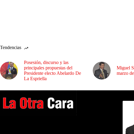
Tendencias
Posesión, discurso y las
principales propuestas del
Miguel S
Presidente electo Abelardo De
marzo de
La Espriella
Dirig
A NUESTROS LECTORES…