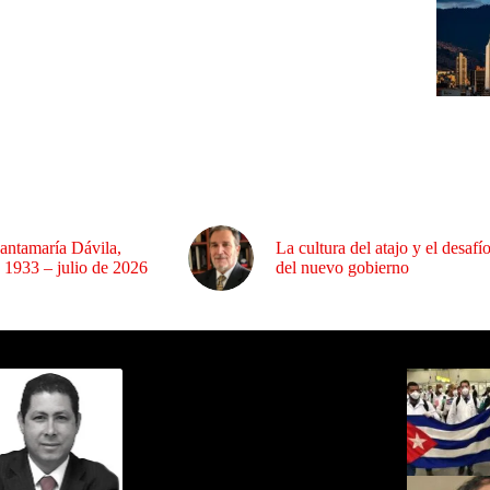
antamaría Dávila,
La cultura del atajo y el desafí
 1933 – julio de 2026
del nuevo gobierno
ida por Sixto Alfredo Pinto
Los Más C