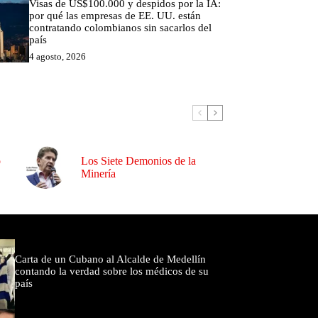
Visas de US$100.000 y despidos por la IA:
por qué las empresas de EE. UU. están
contratando colombianos sin sacarlos del
país
4 agosto, 2026
o
Los Siete Demonios de la
Minería
omentados
Carta de un Cubano al Alcalde de Medellín
contando la verdad sobre los médicos de su
país