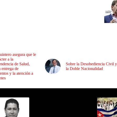
uintero asegura que le
cter a la
endencia de Salud,
Sobre la Desobediencia Civil y
a entrega de
la Doble Nacionalidad
ntos y la atención a
ntes
ida por Sixto Alfredo Pinto
Los Más C