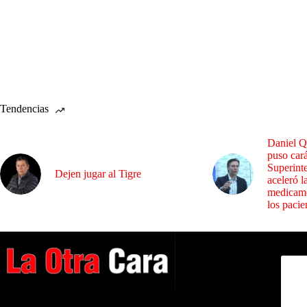
Tendencias
Daniel Q
puso cará
Superint
Dejen jugar al Tigre
aceleró l
medicame
los pacie
Dirig