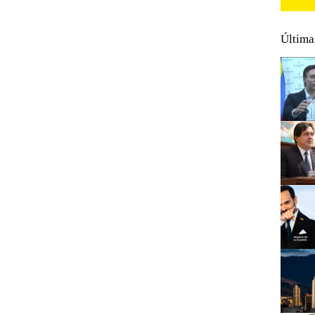
Última