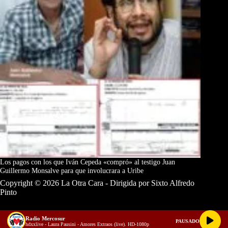
Los pagos con los que Iván Cepeda «compró» al testigo Juan
Guillermo Monsalve para que involucrara a Uribe
Copyright © 2026 La Otra Cara - Dirigida por Sixto Alfredo
Pinto
Radio Mercosur
PAUSADO
hdxxlive - Laura Pausini - Amores Extraos (live). HD-1080p
Términos y Condiciones
Política de Privacidad