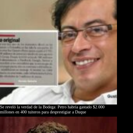
Se reveló la verdad de la Bodega: Petro habría gastado $2.000
millones en 400 tuiteros para desprestigiar a Duque