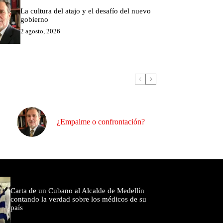
La cultura del atajo y el desafío del nuevo
gobierno
2 agosto, 2026
¿Empalme o confrontación?
omentados
Carta de un Cubano al Alcalde de Medellín
contando la verdad sobre los médicos de su
país