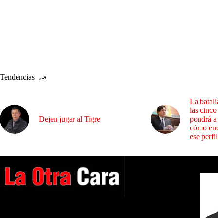
Tendencias
La batall
las cinco
Dejen jugar al Tigre
pondrá a
cómo enc
ese perfil
Dirig