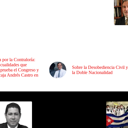
a por la Contraloría:
 cualidades que
Sobre la Desobediencia Civil y
 prueba el Congreso y
la Doble Nacionalidad
aja Andrés Castro en
ida por Sixto Alfredo Pinto
Los Más C