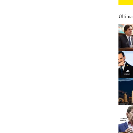
Última