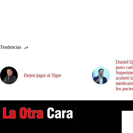
Tendencias
Daniel Q
puso cará
Superint
Dejen jugar al Tigre
aceleró l
medicame
los pacie
Dirig