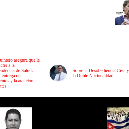
uintero asegura que le
cter a la
endencia de Salud,
Sobre la Desobediencia Civil y
a entrega de
la Doble Nacionalidad
ntos y la atención a
ntes
ida por Sixto Alfredo Pinto
Los Más C