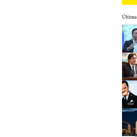
Última