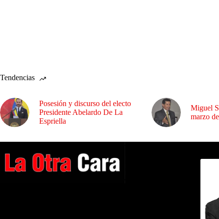
Tendencias
Posesión y discurso del electo
Miguel S
Presidente Abelardo De La
marzo de
Espriella
Dirig
A NUESTROS LECTORES…