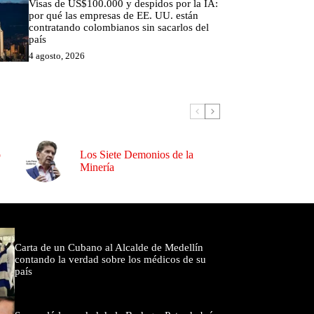
Visas de US$100.000 y despidos por la IA:
por qué las empresas de EE. UU. están
contratando colombianos sin sacarlos del
país
4 agosto, 2026
o
Los Siete Demonios de la
Minería
omentados
Carta de un Cubano al Alcalde de Medellín
contando la verdad sobre los médicos de su
país