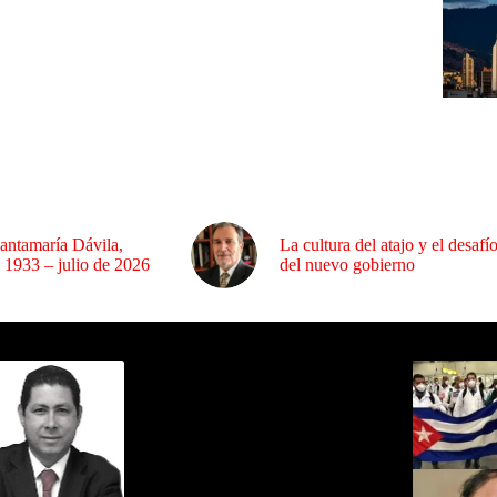
antamaría Dávila,
La cultura del atajo y el desafí
 1933 – julio de 2026
del nuevo gobierno
ida por Sixto Alfredo Pinto
Los Más C