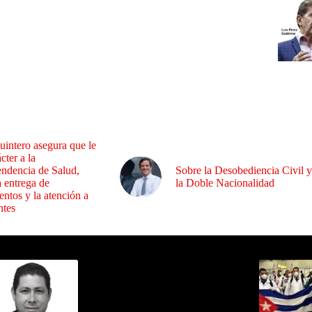
uintero asegura que le
cter a la
endencia de Salud,
Sobre la Desobediencia Civil y
a entrega de
la Doble Nacionalidad
ntos y la atención a
ntes
ida por Sixto Alfredo Pinto
Los Más C