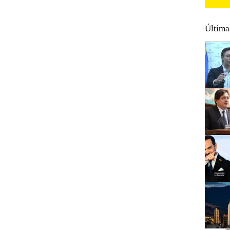
Última