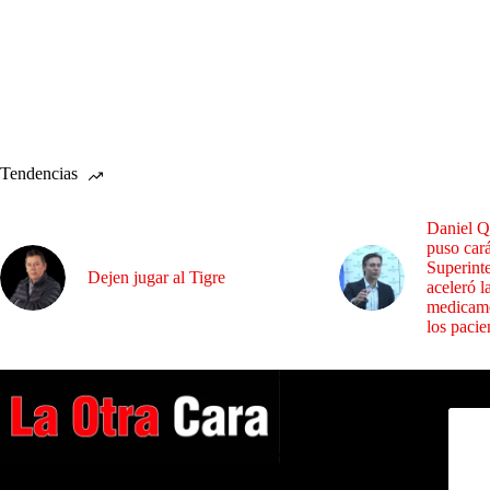
Tendencias
Daniel Q
puso cará
Superint
Dejen jugar al Tigre
aceleró l
medicame
los pacie
Dirig