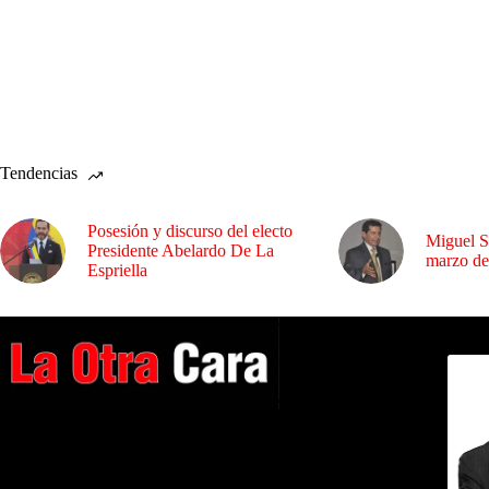
Tendencias
Posesión y discurso del electo
Miguel S
Presidente Abelardo De La
marzo de
Espriella
Dirig
A NUESTROS LECTORES…