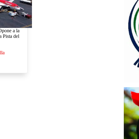
Opone a la
 Pista del
a
lla