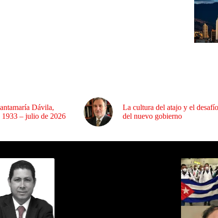
antamaría Dávila,
La cultura del atajo y el desafí
 1933 – julio de 2026
del nuevo gobierno
ida por Sixto Alfredo Pinto
Los Más C