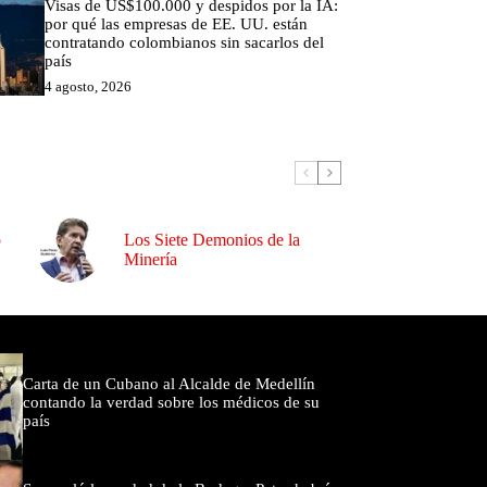
Visas de US$100.000 y despidos por la IA:
por qué las empresas de EE. UU. están
contratando colombianos sin sacarlos del
país
4 agosto, 2026
o
Los Siete Demonios de la
Minería
omentados
Carta de un Cubano al Alcalde de Medellín
contando la verdad sobre los médicos de su
país