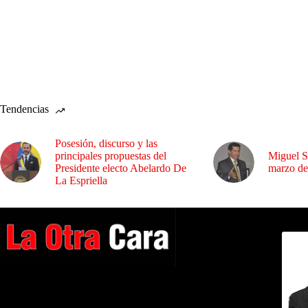
Tendencias
Posesión, discurso y las
principales propuestas del
Miguel S
Presidente electo Abelardo De
marzo de
La Espriella
Dirig
A NUESTROS LECTORES…