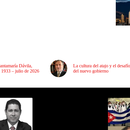
antamaría Dávila,
La cultura del atajo y el desafí
 1933 – julio de 2026
del nuevo gobierno
ida por Sixto Alfredo Pinto
Los Más C