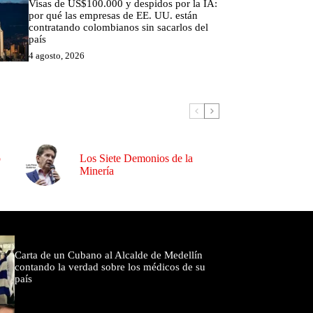
Visas de US$100.000 y despidos por la IA:
por qué las empresas de EE. UU. están
contratando colombianos sin sacarlos del
país
4 agosto, 2026
o
Los Siete Demonios de la
Minería
omentados
Carta de un Cubano al Alcalde de Medellín
contando la verdad sobre los médicos de su
país