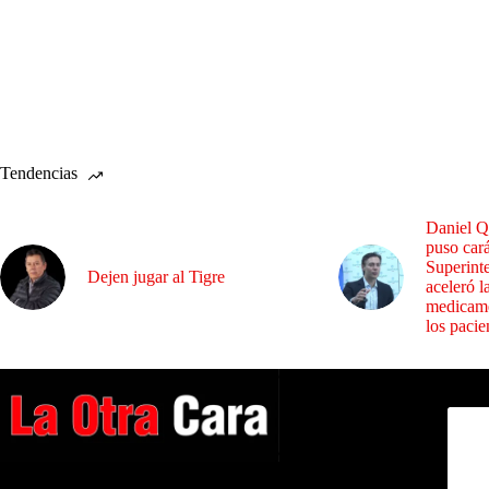
Tendencias
Daniel Q
puso cará
Superint
Dejen jugar al Tigre
aceleró l
medicame
los pacie
Dirig