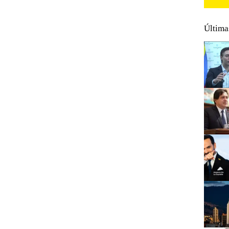
Última