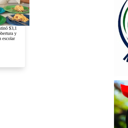
tinó $3,1
obertura y
n escolar