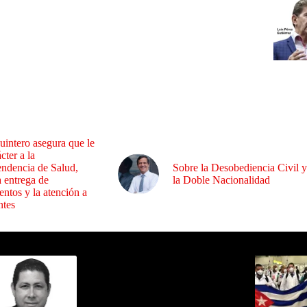
uintero asegura que le
cter a la
endencia de Salud,
Sobre la Desobediencia Civil y
a entrega de
la Doble Nacionalidad
ntos y la atención a
ntes
ida por Sixto Alfredo Pinto
Los Más C