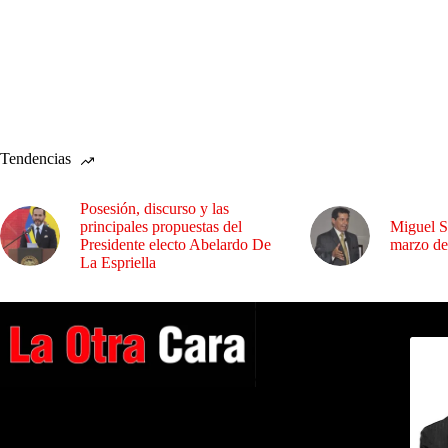
Tendencias
Posesión, discurso y las
principales propuestas del
Miguel S
Presidente electo Abelardo De
marzo de
La Espriella
Dirig
A NUESTROS LECTORES…