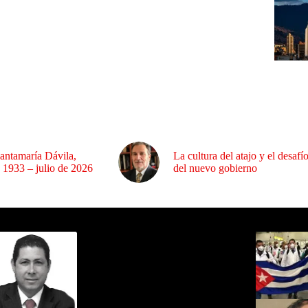
antamaría Dávila,
La cultura del atajo y el desafí
 1933 – julio de 2026
del nuevo gobierno
ida por Sixto Alfredo Pinto
Los Más C