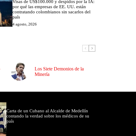
Visas de US$100.000 y despidos por la IA:
por qué las empresas de EE. UU. están
contratando colombianos sin sacarlos del
país
4 agosto, 2026
o
Los Siete Demonios de la
Minería
omentados
Carta de un Cubano al Alcalde de Medellín
contando la verdad sobre los médicos de su
país