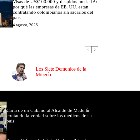
Visas de US$100.000 y despidos por la IA:
por qué las empresas de EE. UU. están
contratando colombianos sin sacarlos del
país
4 agosto, 2026
o
Los Siete Demonios de la
Minería
omentados
Carta de un Cubano al Alcalde de Medellín
contando la verdad sobre los médicos de su
país