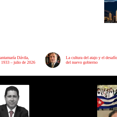
antamaría Dávila,
La cultura del atajo y el desafí
 1933 – julio de 2026
del nuevo gobierno
ida por Sixto Alfredo Pinto
Los Más C