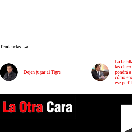
Tendencias
La batall
las cinco
Dejen jugar al Tigre
pondrá a
cómo enc
ese perfil
Dirig