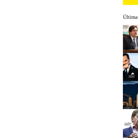
Última