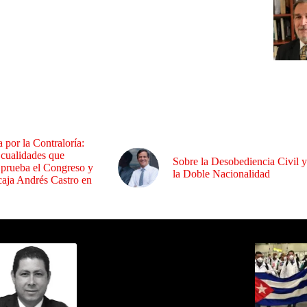
a por la Contraloría:
 cualidades que
Sobre la Desobediencia Civil y
 prueba el Congreso y
la Doble Nacionalidad
aja Andrés Castro en
ida por Sixto Alfredo Pinto
Los Más C