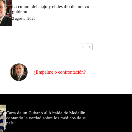
La cultura del atajo y el desafío del nuevo
gobierno
2 agosto, 2026
¿Empalme o confrontación?
omentados
Carta de un Cubano al Alcalde de Medellín
contando la verdad sobre los médicos de su
país