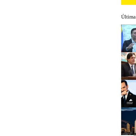
Última