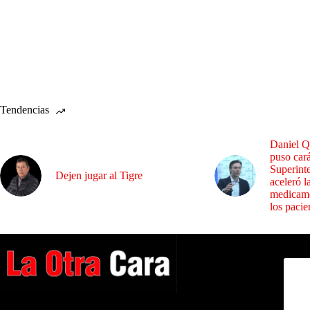
Tendencias
Daniel Q
puso cará
Superint
Dejen jugar al Tigre
aceleró l
medicame
los pacie
Dirig