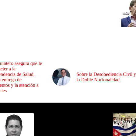
uintero asegura que le
cter a la
endencia de Salud,
Sobre la Desobediencia Civil y
a entrega de
la Doble Nacionalidad
ntos y la atención a
ntes
ida por Sixto Alfredo Pinto
Los Más C