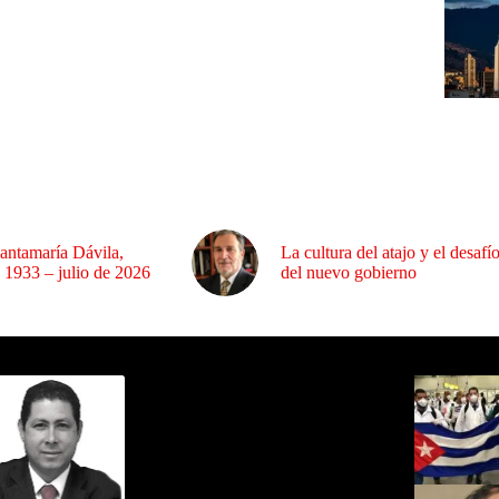
antamaría Dávila,
La cultura del atajo y el desafí
 1933 – julio de 2026
del nuevo gobierno
ida por Sixto Alfredo Pinto
Los Más C