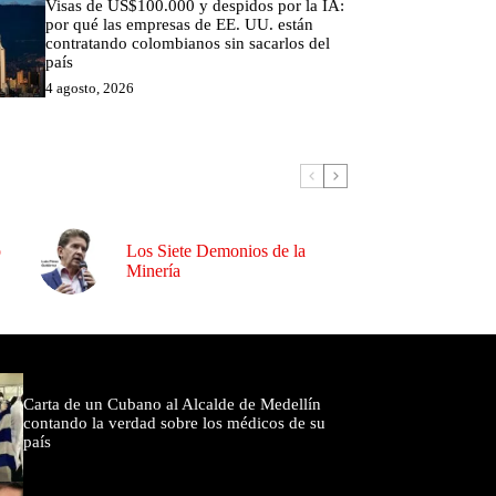
Visas de US$100.000 y despidos por la IA:
por qué las empresas de EE. UU. están
contratando colombianos sin sacarlos del
país
4 agosto, 2026
o
Los Siete Demonios de la
Minería
omentados
Carta de un Cubano al Alcalde de Medellín
contando la verdad sobre los médicos de su
país