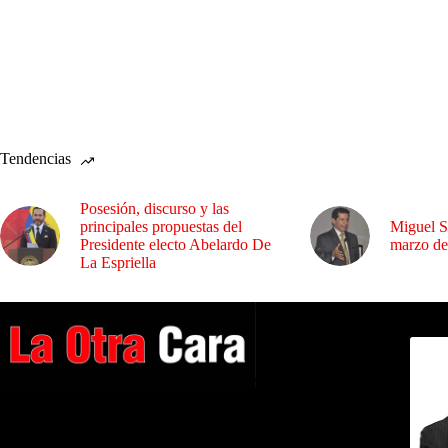
Tendencias
Posesión, discurso y las
principales propuestas del
Miguel S
Presidente electo Abelardo De
marzo de
La Espriella
Dirig
A NUESTROS LECTORES…