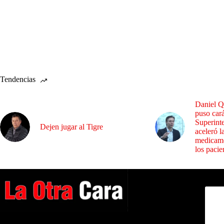
Tendencias
Daniel Q
puso cará
Superint
Dejen jugar al Tigre
aceleró l
medicame
los pacie
Dirig