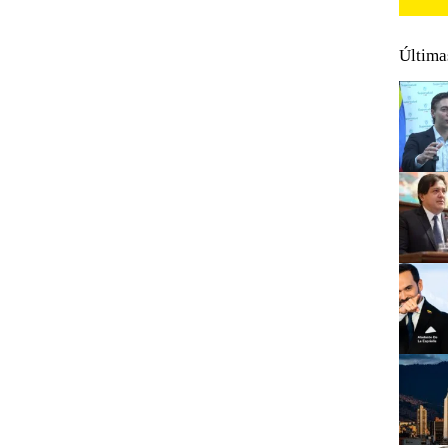
Última