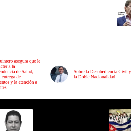
uintero asegura que le
cter a la
endencia de Salud,
Sobre la Desobediencia Civil y
a entrega de
la Doble Nacionalidad
ntos y la atención a
ntes
ida por Sixto Alfredo Pinto
Los Más C