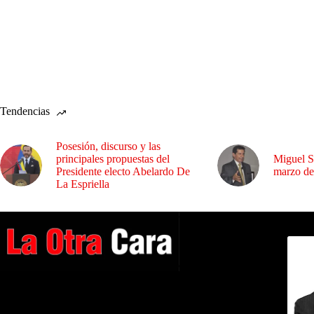
Tendencias
Posesión, discurso y las
principales propuestas del
Miguel S
Presidente electo Abelardo De
marzo de
La Espriella
Dirig
A NUESTROS LECTORES…