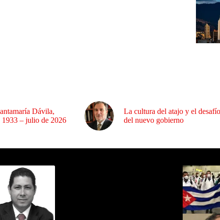
antamaría Dávila,
La cultura del atajo y el desafí
 1933 – julio de 2026
del nuevo gobierno
ida por Sixto Alfredo Pinto
Los Más C