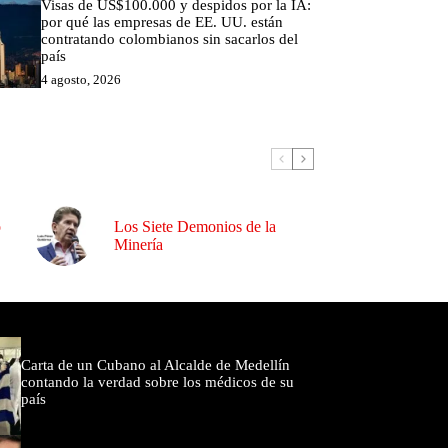
Visas de US$100.000 y despidos por la IA:
por qué las empresas de EE. UU. están
contratando colombianos sin sacarlos del
país
4 agosto, 2026
o
Los Siete Demonios de la
Minería
omentados
Carta de un Cubano al Alcalde de Medellín
contando la verdad sobre los médicos de su
país