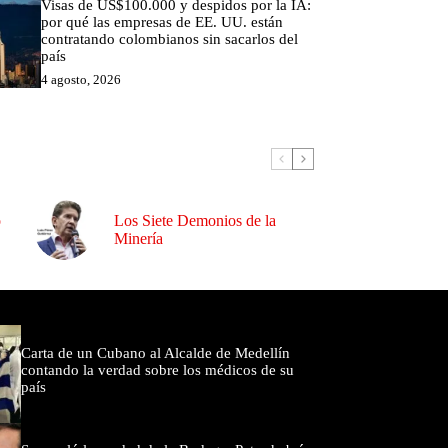
Visas de US$100.000 y despidos por la IA:
por qué las empresas de EE. UU. están
contratando colombianos sin sacarlos del
país
4 agosto, 2026
o
Los Siete Demonios de la
Minería
omentados
Carta de un Cubano al Alcalde de Medellín
contando la verdad sobre los médicos de su
país