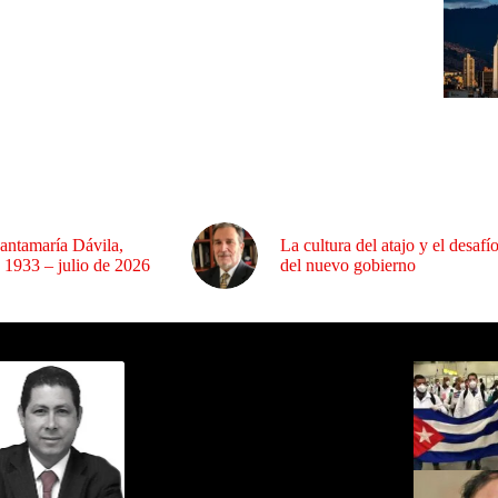
antamaría Dávila,
La cultura del atajo y el desafí
 1933 – julio de 2026
del nuevo gobierno
ida por Sixto Alfredo Pinto
Los Más C