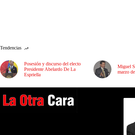
Tendencias
Posesión y discurso del electo
Miguel S
Presidente Abelardo De La
marzo de
Espriella
Dirig
A NUESTROS LECTORES…