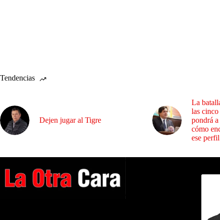
Tendencias
La batall
las cinco
Dejen jugar al Tigre
pondrá a
cómo enc
ese perfil
Dirig