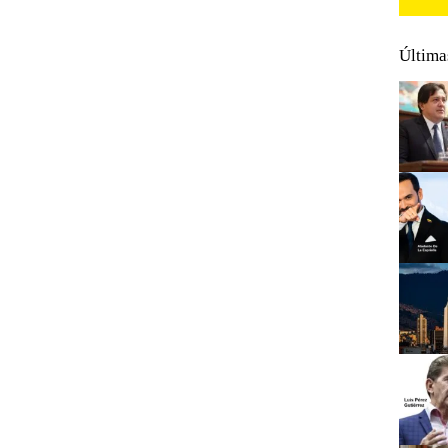
Última