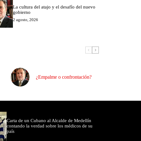
La cultura del atajo y el desafío del nuevo
gobierno
2 agosto, 2026
¿Empalme o confrontación?
omentados
Carta de un Cubano al Alcalde de Medellín
contando la verdad sobre los médicos de su
país