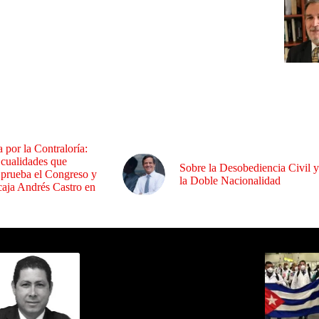
a por la Contraloría:
 cualidades que
Sobre la Desobediencia Civil y
 prueba el Congreso y
la Doble Nacionalidad
aja Andrés Castro en
ida por Sixto Alfredo Pinto
Los Más C