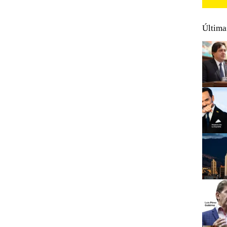
Última