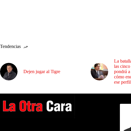
Tendencias
La batall
las cinco
Dejen jugar al Tigre
pondrá a
cómo enc
ese perfil
Dirig