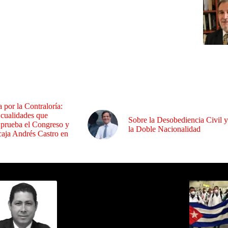
a por la Contraloría:
 cualidades que
Sobre la Desobediencia Civil y
 prueba el Congreso y
la Doble Nacionalidad
aja Andrés Castro en
ida por Sixto Alfredo Pinto
Los Más C