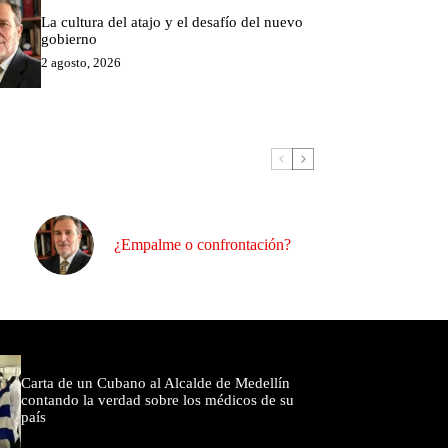
La cultura del atajo y el desafío del nuevo
gobierno
2 agosto, 2026
¿Empalme o confrontación?
omentados
Carta de un Cubano al Alcalde de Medellín
contando la verdad sobre los médicos de su
país