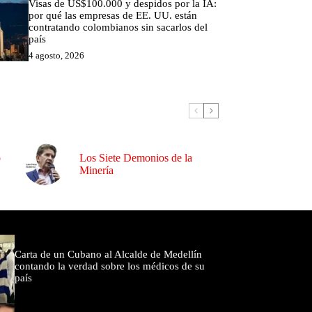
Visas de US$100.000 y despidos por la IA:
por qué las empresas de EE. UU. están
contratando colombianos sin sacarlos del
país
4 agosto, 2026
o
Los Siete Demonios de la
Minería
omentados
Carta de un Cubano al Alcalde de Medellín
contando la verdad sobre los médicos de su
país