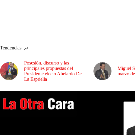
Tendencias
Posesión, discurso y las
principales propuestas del
Miguel S
Presidente electo Abelardo De
marzo de
La Espriella
Dirig
A NUESTROS LECTORES…