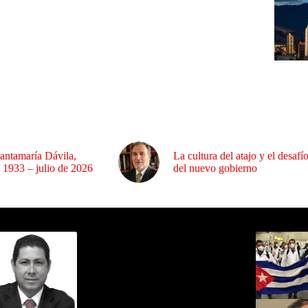
antamaría Dávila,
La cultura del atajo y el desafí
 1933 – julio de 2026
del nuevo gobierno
ida por Sixto Alfredo Pinto
Los Más C